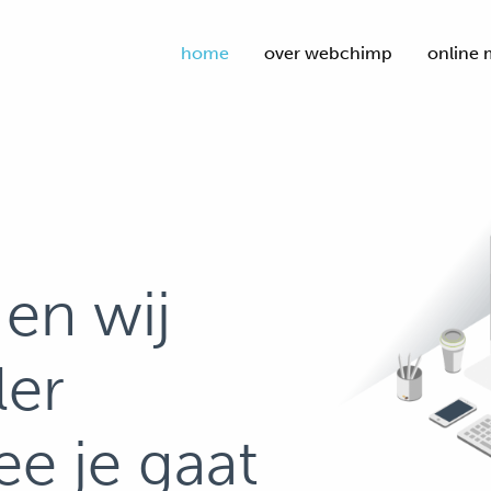
home
over webchimp
online 
en wij
ler
e je gaat