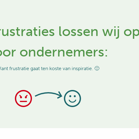
ustraties lossen wij o
oor ondernemer
s:
ant frustratie gaat ten koste van inspiratie. 🙁