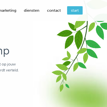
start
marketing
diensten
contact
mp
t op jouw
dt verteld.