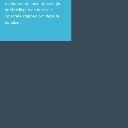
marketeer definieer je zakelijke
doelstellingen en bepaal je
concrete stappen om deze te
bereiken.