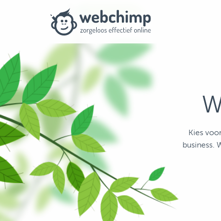
W
Kies voo
business. 