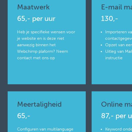
Maatwerk
E-mail m
65,- per uur
130,-
Heb je specifieke wensen voor
Importeren v
je website en is deze niet
contactgegev
aanwezig binnen het
Opzet van een
Webchimp plaform? Neem
Uitleg van Ma
contact met ons op
instructie
Meertaligheid
Online m
65,-
87,- per 
Configuren van multilanguage
Keyword ond