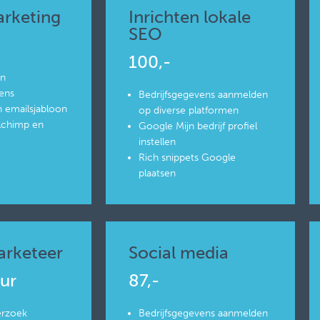
arketing
Inrichten lokale
SEO
100,-
an
ens
Bedrijfsgegevens aanmelden
 emailsjabloon
op diverse platformen
ilchimp en
Google Mijn bedrijf profiel
instellen
Rich snippets Google
plaatsen
arketeer
Social media
uur
87,-
erzoek
Bedrijfsgegevens aanmelden