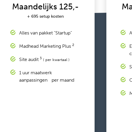
Maandelijks 125,-
Ma
+ 695 setup kosten
Alles van pakket “Startup”
A
2
Madhead Marketing Plus
E
c
3
Site audit
( per kwartaal )
S
1 uur maatwerk
aanpassingen per maand
O
M